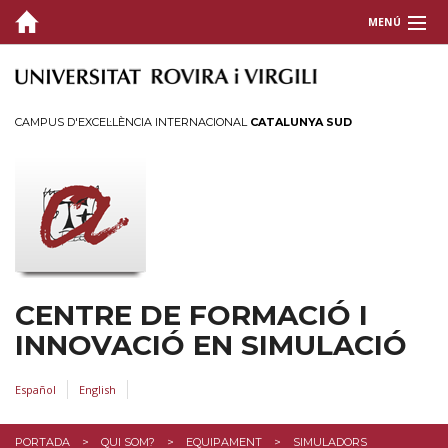
MENÚ
QUI SOM?
Ajuts
CAMPUS D'EXCEL·LÈNCIA INTERNACIONAL
CATALUNYA SUD
Col·laboracions
Dades
Equip humà
Equipament
Instal·lacions
Què és el CFIS?
CENTRE DE FORMACIÓ I
INNOVACIÓ EN SIMULACIÓ
SIMULACIÓ
MISSIÓ I OBJECTIUS
Español
English
OFERTA FORMATIVA
PORTADA
QUI SOM?
EQUIPAMENT
SIMULADORS