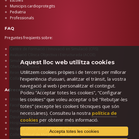
Escoles
Municipis cardioprotegits
Pediatria
Professionals
FAQ
Preguntes freqüents sobre:
Centre de Formació i Innovació en Simulació (CFIS)
Avaluació Clínica Objectiva i Estructurada (ACOE)
Simulació clínica
Aquest lloc web utilitza cookies
Oferta formativa
Utilitzem cookies pròpies i de tercers per millorar
Reserva d’espais i préstec de material
l’experiència d’usuari, analitzar el trànsit, la vostra
Col·laboracions
navegació al web i personalitzar el contingut.
Adreces d’interès
Podeu “Acceptar totes les cookies”, “Configurar
les cookies” que voleu acceptar o bé “Rebutjar-les
Universitat Rovira i Virgili
Facultat de Medicina i Ciències de la Salut
totes” (excepte les cookies tècniques que són
Fundació URV
necessàries). Consulteu la nostra
política de
Diputació de Tarragona
cookies
per obtenir més informació.
Hospital Universitari Sant Joan de Reus
Hospital Universitari Joan XXIII de Tarragona
Accepta totes les cookies
Col·legi Oficial de Metges de Tarragona