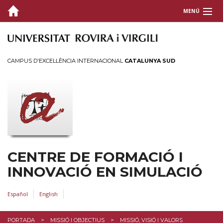
MENÚ
QUI SOM?
SIMULACIÓ
CAMPUS D'EXCEL·LÈNCIA INTERNACIONAL
CATALUNYA SUD
MISSIÓ I OBJECTIUS
Missió, visió i valors
Objectius del centre
OFERTA FORMATIVA
CENTRE DE FORMACIÓ I
ACTIVITATS
INNOVACIÓ EN SIMULACIÓ
SERVEIS
Español
English
CONTACTE
PORTADA
MISSIÓ I OBJECTIUS
MISSIÓ, VISIÓ I VALORS