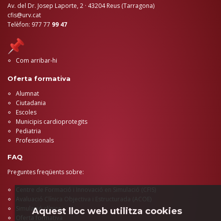
Av. del Dr. Josep Laporte, 2 · 43204 Reus (Tarragona)
cfis@urv.cat
Telèfon: 977 77
99 47
Com arribar-hi
Oferta formativa
Alumnat
Ciutadania
Escoles
Municipis cardioprotegits
Pediatria
Professionals
FAQ
Preguntes freqüents sobre:
Centre de Formació i Innovació en Simulació (CFIS)
Avaluació Clínica Objectiva i Estructurada (ACOE)
Simulació clínica
Aquest lloc web utilitza cookies
Oferta formativa