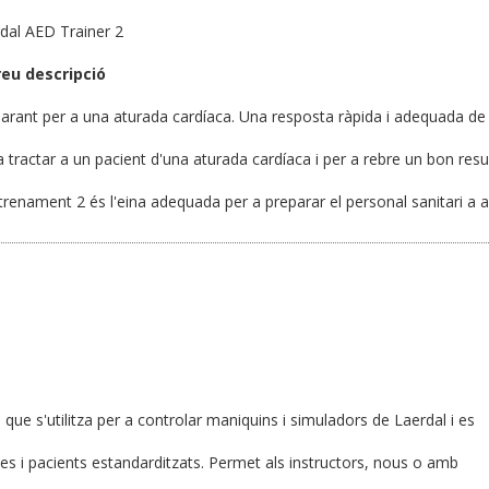
dal AED Trainer 2
reu descripció
arant per a una aturada cardíaca. Una resposta ràpida i adequada d
a tractar a un pacient d'una aturada cardíaca i per a rebre un bon resu
trenament 2 és l'eina adequada per a preparar el personal sanitari a 
que s'utilitza per a controlar maniquins i simuladors de Laerdal i es
es i pacients estandarditzats. Permet als instructors, nous o amb