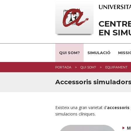
CENTRE
EN SIM
QUI SOM?
SIMULACIÓ
MISSI
PORTADA
QUI SOM?
EQUIPAMENT
Accessoris simulador
Existeix una gran varietat d'
accessoris
simulacions clíniques.
M