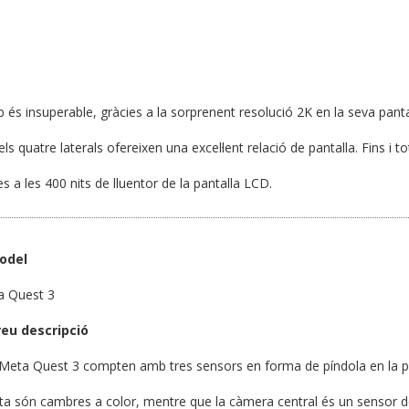
 és insuperable, gràcies a la sorprenent resolució 2K en la seva panta
ls quatre laterals ofereixen una excel·lent relació de pantalla. Fins i to
es a les 400 nits de lluentor de la pantalla LCD.
odel
a Quest 3
reu descripció
Meta Quest 3 compten amb tres sensors en forma de píndola en la par
eta són cambres a color, mentre que la càmera central és un sensor de