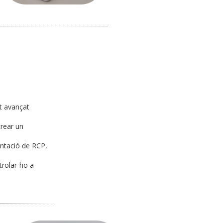
lt avançat
crear un
entació de RCP,
ntrolar-ho a