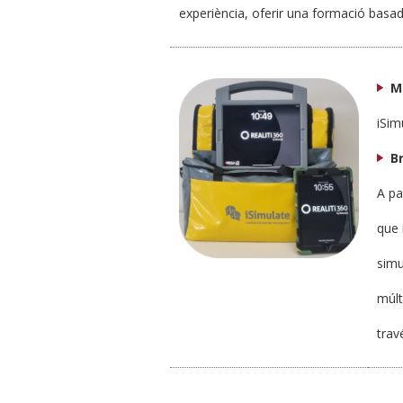
experiència, oferir una formació basad
M
iSim
B
A pa
que 
simu
múlt
trav