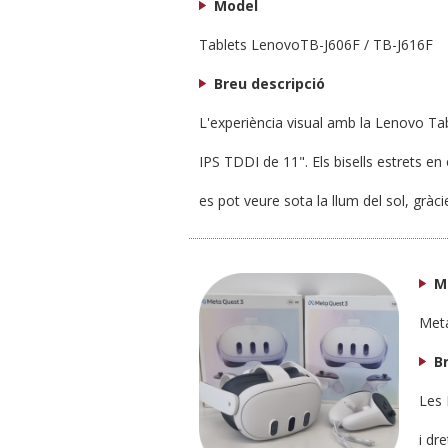
Model
Tablets LenovoTB-J606F / TB-J616F
Breu descripció
L'experiència visual amb la Lenovo Tab
IPS TDDI de 11". Els bisells estrets en e
es pot veure sota la llum del sol, gràci
M
Met
B
Les 
i dr