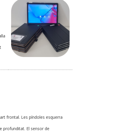
lla
t
t frontal. Les píndoles esquerra
 profunditat. El sensor de