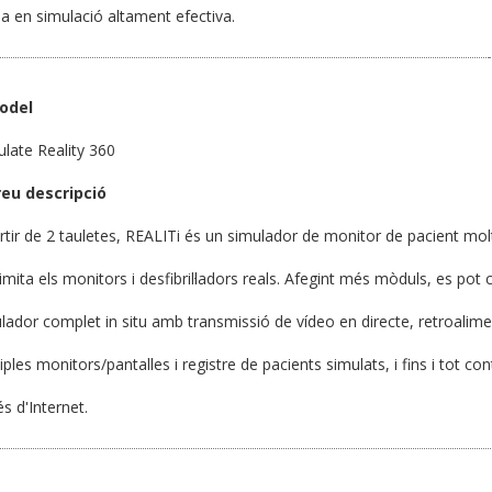
a en simulació altament efectiva.
odel
ulate Reality 360
reu descripció
rtir de 2 tauletes, REALITi és un simulador de monitor de pacient mo
imita els monitors i desfibril·ladors reals. Afegint més mòduls, es pot 
lador complet in situ amb transmissió de vídeo en directe, retroalim
iples monitors/pantalles i registre de pacients simulats, i fins i tot co
és d'Internet.